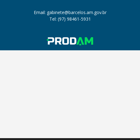
Email: gabinete@barcelos.am.gov.br
Tel: (97) 98461-5931